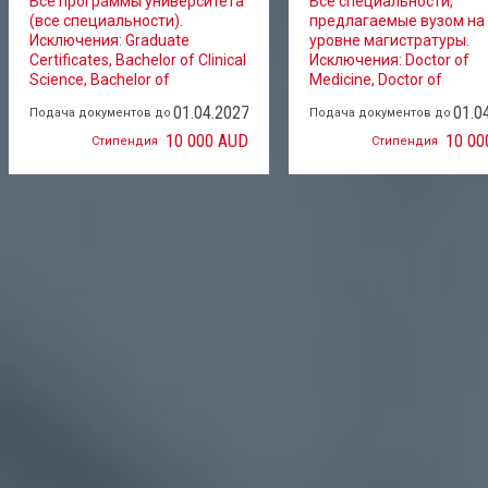
Все программы университета
Все специальности,
(все специальности).
предлагаемые вузом на
Исключения: Graduate
уровне магистратуры.
Certificates, Bachelor of Clinical
Исключения: Doctor of
Science​, Bachelor of
Medicine​, Doctor of
Psychological Sciences
Physiotherapy​, Master of
01.04.2027
01.0
Подача документов до
Подача документов до
(Honours).
Clinical Audiology​, Master
Clinical Psychology, Maste
10 000 AUD
10 00
Стипендия
Стипендия
Clinical Neuropsychology,
Master of Organisational
Psychology​, Master of
Professional Psychology,
Master of Speech and
Language Pathology.