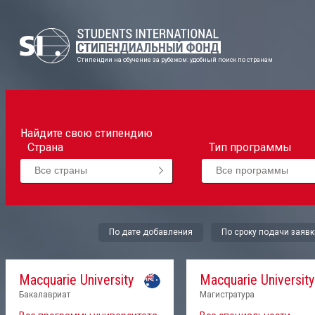
Стипендии на обучение за рубежом: удобный поиск по странам
Найдите свою стипендию
Страна
Тип программы
Все страны
Все программы
По дате добавления
По сроку подачи заявк
Macquarie University
Macquarie University
Бакалавриат
Магистратура