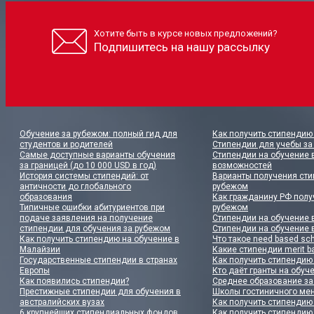
Хотите быть в курсе новых предложений?
Подпишитесь на нашу рассылку
Обучение за рубежом: полный гид для
Как получить стипендию 
студентов и родителей
Стипендии для учебы за
Самые доступные варианты обучения
Стипендии на обучение в
за границей (до 10 000 USD в год)
возможностей
История системы стипендий: от
Варианты получения сти
античности до глобального
рубежом
образования
Как гражданину РФ полу
Типичные ошибки абитуриентов при
рубежом
подаче заявления на получение
Стипендии на обучение 
стипендии для обучения за рубежом
Стипендии на обучение 
Как получить стипендию на обучение в
Что такое need based sch
Малайзии
Какие стипендии merit 
Государственные стипендии в странах
Как получить стипендию
Европы
Кто даёт гранты на обуч
Как появились стипендии?
Среднее образование з
Престижные стипендии для обучения в
Школы гостиничного ме
австралийских вузах
Как получить стипендию
6 крупнейших стипендиальных фондов
Как получить стипендию