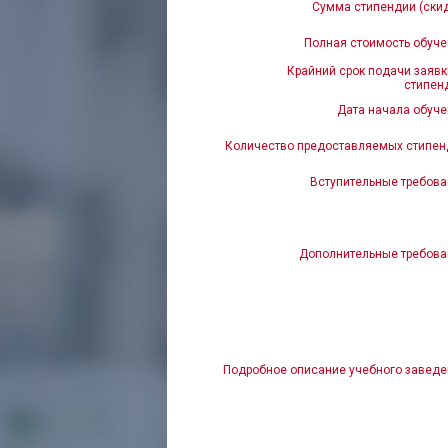
Сумма стипендии (скид
Полная стоимость обуче
Крайний срок подачи заявк
стипен
Дата начала обуче
Количество предоставляемых стипен
Вступительные требова
Дополнительные требова
Подробное описание учебного заведе